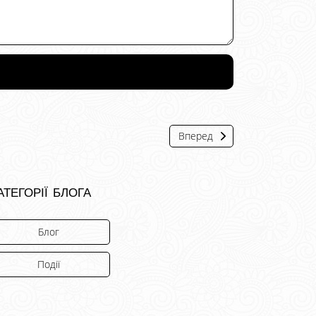
Вперед
атегорії блога
Блог
Події