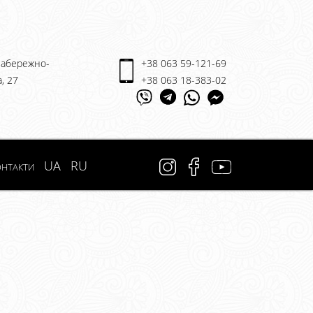
 Набережно-
+38 063 59-121-69
, 27
+38 063 18-383-02
нтакти
UA
RU