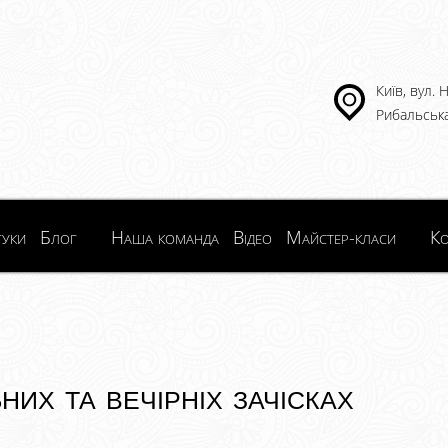
Київ, вул.
Рибальська
гуки
Блог
Наша команда
Відео
Майстер-класи
Ко
них та вечірніх зачісках