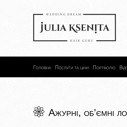
Головна
Послуги та ціни
Портфоліо
Від
Ажурні, об’ємні л