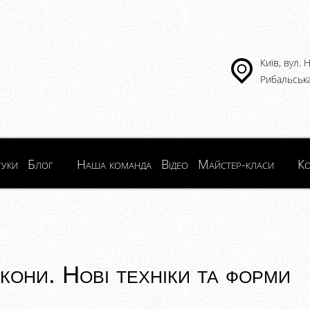
Київ, вул.
Рибальська
гуки
Блог
Наша команда
Відео
Майстер-класи
Ко
окони. Нові техніки та форми