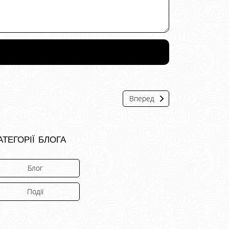
Вперед
атегорії блога
Блог
Події