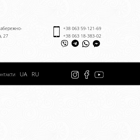
 Набережно-
+38 063 59-121-69
, 27
+38 063 18-383-02
нтакти
UA
RU