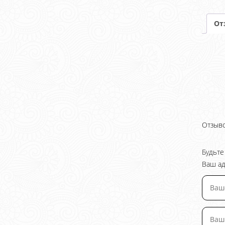
От
Отзыво
Будьте
Ваш ад