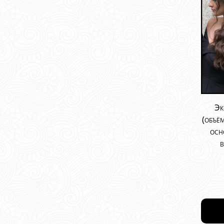
Эк
(объё
осн
в