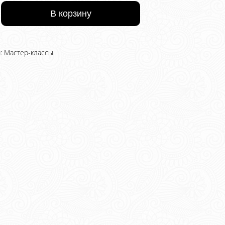
во
В корзину
я:
Мастер-классы
кой