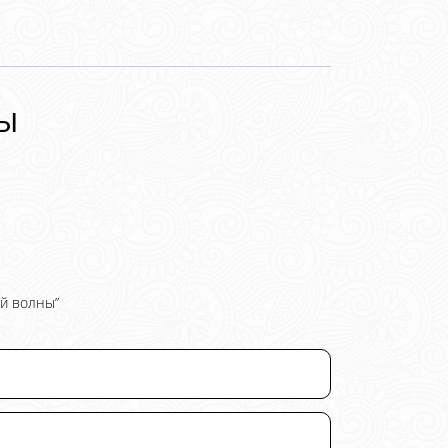
ы
ой волны”