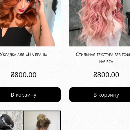
Укладка аля «На браш»
Стильная текстура без гоф
начёса
₴
800.00
₴
800.00
В корзину
В корзину