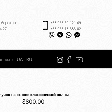
Набережно-
+38 063 59-121-69
, 27
+38 063 18-383-02
онтакты
UA
RU
пучок на основе классической волны
₴
800.00