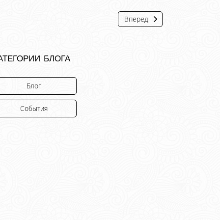
Вперед
атегории блога
Блог
События