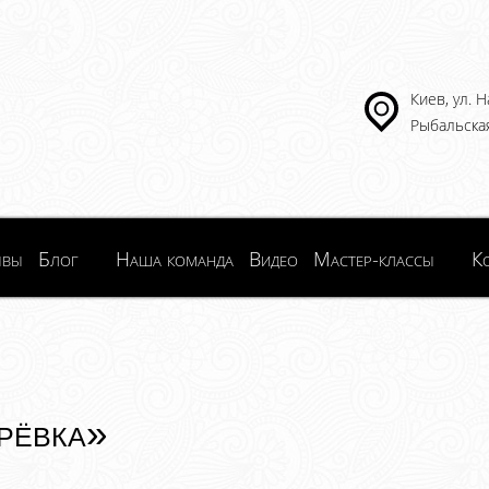
Киев, ул. 
Рыбальская
ывы
Блог
Наша команда
Видео
Мастер-классы
К
рёвка»