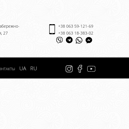
Набережно-
+38 063 59-121-69
, 27
+38 063 18-383-02
онтакты
UA
RU