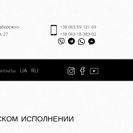
Набережно-
+38 063 59-121-69
, 27
+38 063 18-383-02
онтакты
UA
RU
ском исполнении