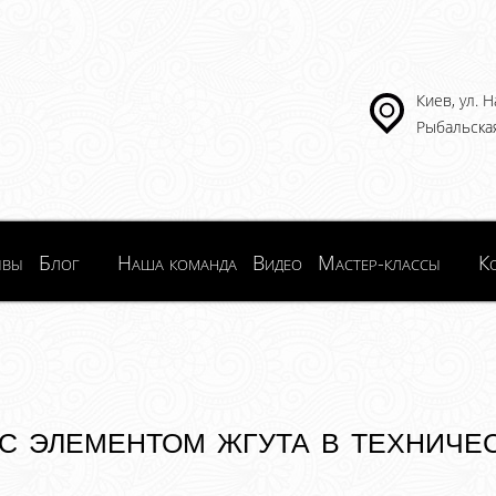
Киев, ул. 
Рыбальская
ывы
Блог
Наша команда
Видео
Мастер-классы
К
с элементом жгута в техниче