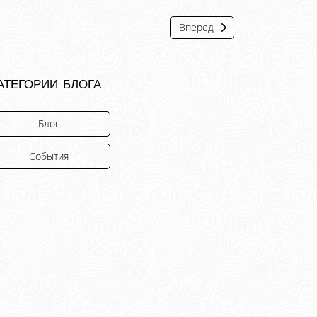
Вперед
атегории блога
Блог
События