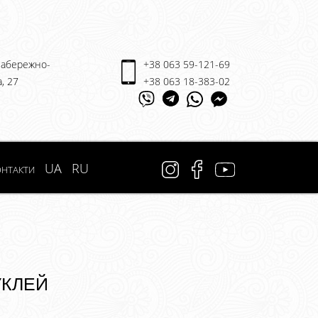
 Набережно-
+38 063 59-121-69
, 27
+38 063 18-383-02
нтакти
UA
RU
уклей