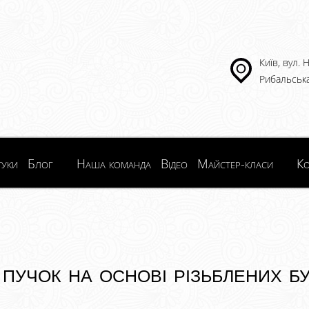
Київ, вул.
Рибальська
гуки
Блог
Наша команда
Відео
Майстер-класи
Ко
пучок на основі різьблених б