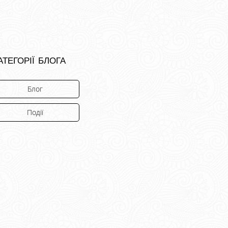
атегорії блога
Блог
Події