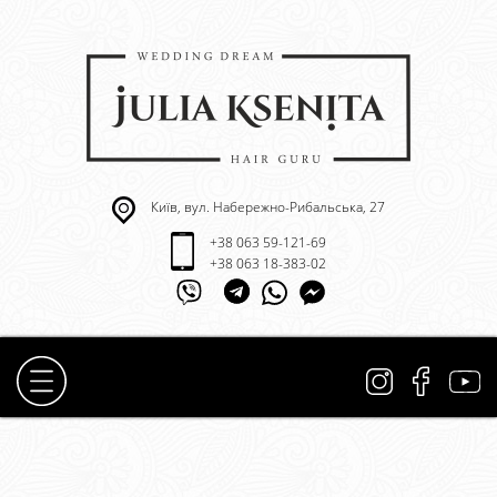
Київ, вул. Набережно-Рибальська, 27
+38 063 59-121-69
+38 063 18-383-02