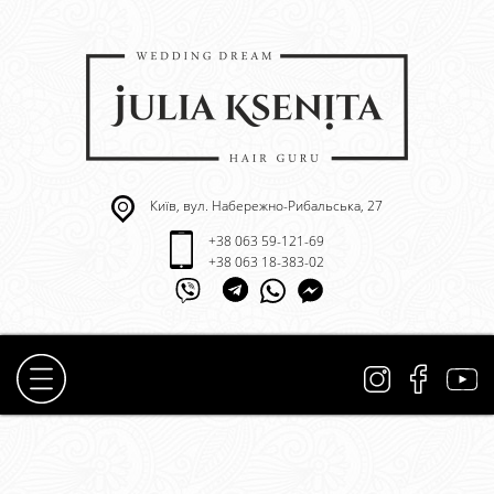
Київ, вул. Набережно-Рибальська, 27
+38 063 59-121-69
+38 063 18-383-02