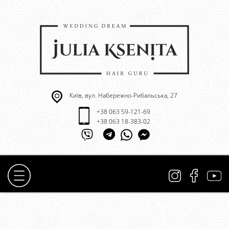
Київ, вул. Набережно-Рибальська, 27
+38 063 59-121-69
+38 063 18-383-02