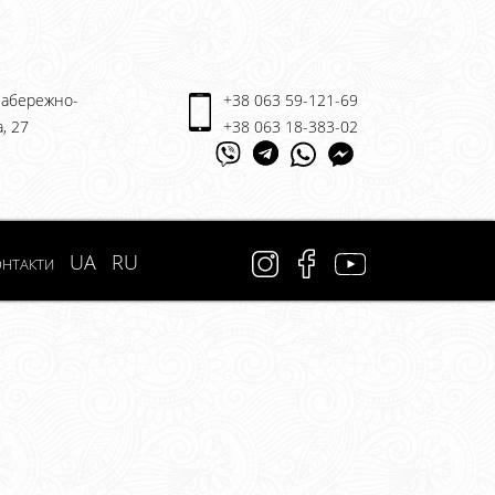
 Набережно-
+38 063 59-121-69
, 27
+38 063 18-383-02
нтакти
UA
RU