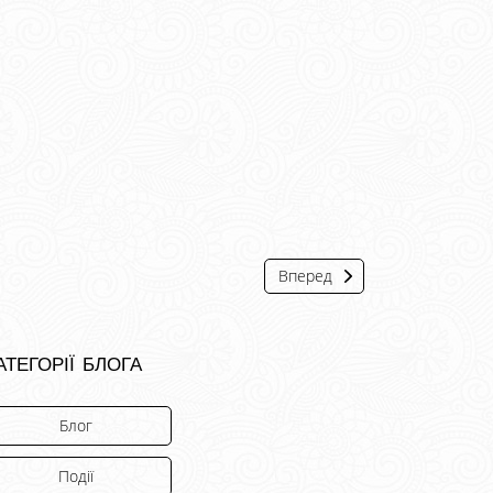
Вперед
атегорії блога
Блог
Події