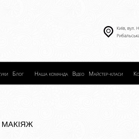
Київ, вул.
Рибальська
гуки
Блог
Наша команда
Відео
Майстер-класи
Ко
 макіяж