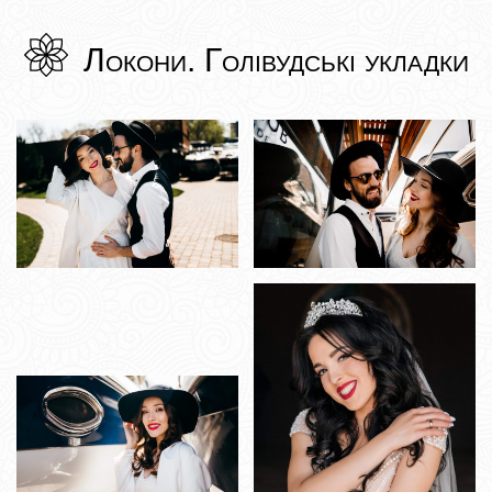
Локони. Голівудські укладки