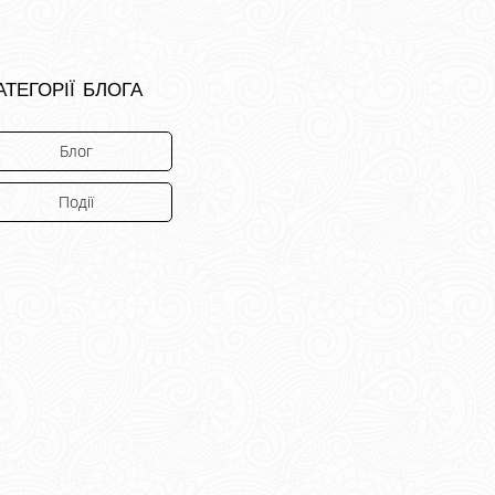
атегорії блога
Блог
Події