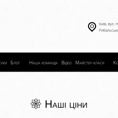
Київ, вул.
Рибальська
гуки
Блог
Наша команда
Відео
Майстер-класи
Ко
Наші ціни