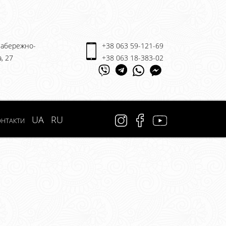
 Набережно-
+38 063 59-121-69
, 27
+38 063 18-383-02
нтакти
UA
RU