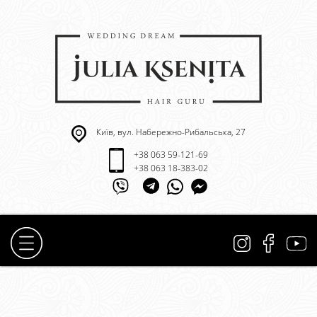
Київ, вул. Набережно-Рибальська, 27
+38 063 59-121-69
+38 063 18-383-02