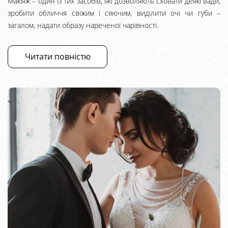
Макіяж – один із тих засобів, які дозволяють сховати деякі вади,
зробити обличчя свіжим і сяючим, виділити очі чи губи –
загалом, надати образу нареченої чарівності.
Читати повністю